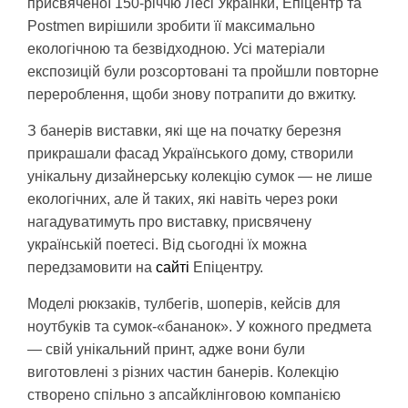
присвяченої 150-річчю Лесі Українки, Епіцентр та
Postmen вирішили зробити її максимально
екологічною та безвідходною. Усі матеріали
експозицій були розсортовані та пройшли повторне
перероблення, щоби знову потрапити до вжитку.
З банерів виставки, які ще на початку березня
прикрашали фасад Українського дому, створили
унікальну дизайнерську колекцію сумок — не лише
екологічних, але й таких, які навіть через роки
нагадуватимуть про виставку, присвячену
українській поетесі. Від сьогодні їх можна
передзамовити на
сайті
Епіцентру.
Моделі рюкзаків, тулбегів, шоперів, кейсів для
ноутбуків та сумок-«бананок». У кожного предмета
— свій унікальний принт, адже вони були
виготовлені з різних частин банерів. Колекцію
створено спільно з апсайклінговою компанією