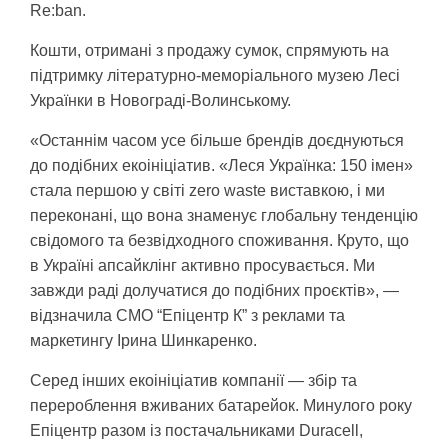
Re:ban.
Кошти, отримані з продажу сумок, спрямують на
підтримку літературно-меморіального музею Лесі
Українки в Новограді-Волинському.
«Останнім часом усе більше брендів доєднуються
до подібних екоініціатив. «Леся Українка: 150 імен»
стала першою у світі zero waste виставкою, і ми
переконані, що вона знаменує глобальну тенденцію
свідомого та безвідходного споживання. Круто, що
в Україні апсайклінг активно просувається. Ми
завжди раді долучатися до подібних проєктів», —
відзначила СМО “Епіцентр К” з реклами та
маркетингу Ірина Шинкаренко.
Серед інших екоініціатив компанії — збір та
перероблення вживаних батарейок. Минулого року
Епіцентр разом із постачальниками Duracell,