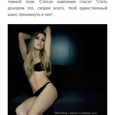
томной позе. Слоган кампании гласит “стать
донором это, скорее всего, твой единственный
шанс проникнуть в нее”.