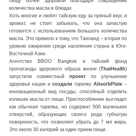
пищу более здоровой благодаря сокращению
количества масла в блюдах
Хоть многие и любят тайскую еду за пряный вкус и
аромат, не стоит забывать, что она зачастую
готовится с использованием большого количества
масла. Это привело к тому, что Таиланд – вторая по
уровню ожирения среди населения страна в Юго-
Восточной Азии.
Агентство BBDO Bangkok и тайский фонд
пропаганды здорового образа жизни (
ThaiHealth
)
запустили совместный
проект
по улучшению
здоровья нации и
создали
тарелку
AbsorbPlate
–
инновационный вид посуды, способный отделить
излишек масла от пищи. Приспособление выглядит
как обычная тарелка, но содержит 500 маленьких
отверстий, образующих своего рода губчатую
поверхность, что позволяет убрать до 7 мл жира.
Это около 30 калорий за один прием пищи.