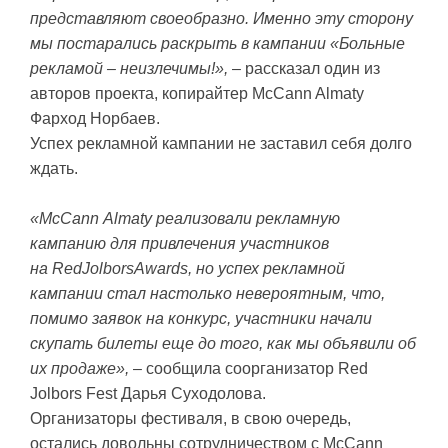
представляют своеобразно. Именно эту сторону
мы постарались раскрыть в кампании «Больные
рекламой – неизлечимы!»,
– рассказал один из
авторов проекта, копирайтер McCann Almaty
Фарход Норбаев.
Успех рекламной кампании не заставил себя долго
ждать.
«McCann
Almaty
реализовали рекламную
кампанию для привлечения участников
на
Red
Jolbors
Awards
, но успех рекламной
кампании стал настолько невероятным, что,
помимо заявок на конкурс, участники начали
скупать билеты еще до того, как мы объявили об
их продаже»,
– сообщила соорганизатор Red
Jolbors Fest Дарья Суходолова.
Организаторы фестиваля, в свою очередь,
остались довольны сотрудничеством с McCann