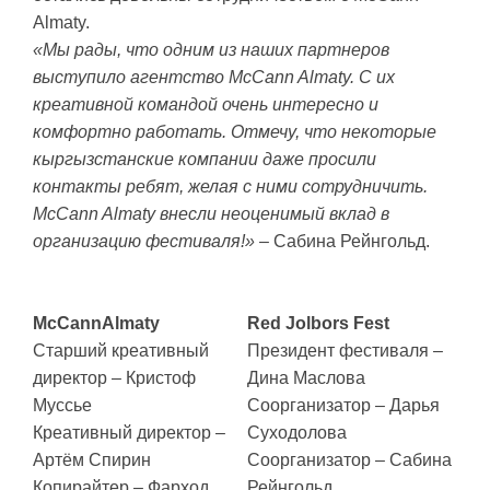
Almaty.
«Мы рады, что одним из наших партнеров
выступило агентство McCann Almaty. С их
креативной командой очень интересно и
комфортно работать. Отмечу, что некоторые
кыргызстанские компании даже просили
контакты ребят, желая с ними сотрудничить.
McCann Almaty внесли неоценимый вклад в
организацию фестиваля!»
– Сабина Рейнгольд.
McCann
Almaty
Red Jolbors Fest
Старший креативный
Президент фестиваля –
директор – Кристоф
Дина Маслова
Муссье
Соорганизатор – Дарья
Креативный директор –
Суходолова
Артём Спирин
Соорганизатор – Сабина
Копирайтер – Фарход
Рейнгольд