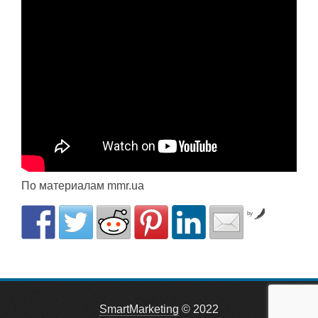
По материалам mmr.ua
by
SmartMarketing
© 2022