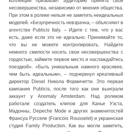
коллекции призывает аудиторию принять свои
несовершенства, независимо от мнения общества.
При этом в ролике нельзя не заметить неидеальных
моделей. «Безупречность невзрачна, – объясняют в
агентстве Publicis Italy. – Идите с тем, что у вас
есть, даже если это не идеально. Принимайте то,
что вы не можете контролировать. Найдите
немного смелости носить свои несовершенства с
гордостью, займите первое место и наслаждайтесь
поездкой». «Быть уникальным намного красивее,
чем быть идеальным», – подчеркнул креативный
директор Diesel Никола Формичетти. Это первая
кампания Publicis, после того как они выиграли
аккаунт у Anomaly Amsterdam. Над роликом
работали создатель клипов для Канье Уэста,
Мадонны, Depeche Mode и других знаменитостей
Франсуа Русселе (Francois Rousselet) и украинская
студия Family Production. Как вы могли заметить,