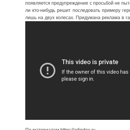
появляется предупреждение с просьбой не пыт
ли кто-нибудь решит последовать примеру гер
лишь на двух колесах. Придумана реклама в г
По материалам https://adindex.ru