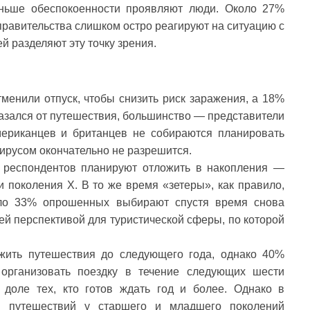
ньше обеспокоенности проявляют люди. Около 27%
 правительства слишком остро реагируют на ситуацию с
й разделяют эту точку зрения.
менили отпуск, чтобы снизить риск заражения, а 18%
тказался от путешествия, большинство — представители
ериканцев и британцев не собираются планировать
вирусом окончательно не разрешится.
 респондентов планируют отложить в накопления —
 поколения X. В то же время «зетеры», как правило,
коло 33% опрошенных выбирают спустя время снова
шей перспективой для туристической сферы, по которой
жить путешествия до следующего года, однако 40%
организовать поездку в течение следующих шести
 доле тех, кто готов ждать год и более. Однако в
ие путешествий у старшего и младшего поколений