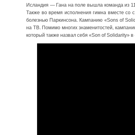
Исландия — Гана на поле вышла команда из 11
Также во время исполнения гимна вместе со 
болезнью Паркинсона. Кампанию «Sons of Solid
на ТВ. Помимо многих знаменитостей, кампани
который также назвал себя «Son of Solidarity» в