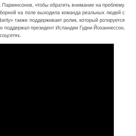
 Паркинсонов, чтобы обратить внимание на проблему.
сборной на поле выходила команда реальных людей с
arity» также поддерживает ролик, который ротируется
ю поддержал президент Исландии Гудни Йоханнессон,
 соцсетях.