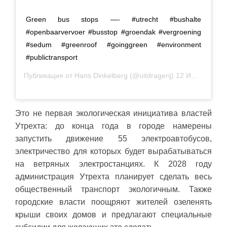
Green bus stops —- #utrecht #bushalte
#openbaarvervoer #busstop #groendak #vergroening
#sedum #greenroof #goinggreen #environment
#publictransport
Публикация от
Hans Dinkelberg
(@uitdragerij)
12 Июн 2019 в 4:55 PDT
Это не первая экологическая инициатива властей
Утрехта: до конца года в городе намерены
запустить движение 55 электроавтобусов,
электричество для которых будет вырабатываться
на ветряных электростанциях. К 2028 году
администрация Утрехта планирует сделать весь
общественный транспорт экологичным. Также
городские власти поощряют жителей озеленять
крыши своих домов и предлагают специальные