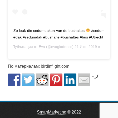
Zo leuk die sedumdaken van de bushaltes
#sedum
#dak #sedumdak #bushalte #bushaltes #bus #Utrecht
Публикация от
Eva
(@evagladness)
21 Июн 2019 в 1:05 PDT
По материалам: birdinflight.com
by
SmartMarketing
© 2022