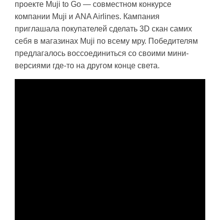
проекте Muji to Go — совместном конкурсе
компании Muji и ANA Airlines. Кампания
приглашала покупателей сделать 3D скан самих
себя в магазинах Muji по всему мру. Победителям
предлагалось воссоединиться со своими мини-
версиями где-то на другом конце света.