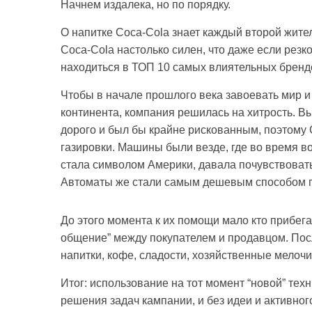
Начнем издалека, но по порядку.
О напитке Coca-Cola знает каждый второй жител
Coca-Cola настолько силен, что даже если резк
находиться в ТОП 10 самых влиятельных брендо
Чтобы в начале прошлого века завоевать мир и
континента, компания решилась на хитрость. В
дорого и был бы крайне рискованным, поэтому 
газировки. Машины были везде, где во время в
стала символом Америки, давала почувствовать 
Автоматы же стали самым дешевым способом п
До этого момента к их помощи мало кто прибега
общение” между покупателем и продавцом. Посл
напитки, кофе, сладости, хозяйственные мело
Итог: использование на тот момент “новой” тех
решения задач кампании, и без идеи и активно