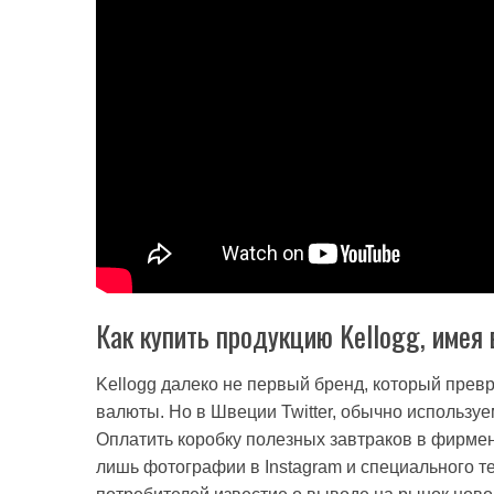
Как купить продукцию Kellogg, имея 
Kellogg далеко не первый бренд, который прев
валюты. Но в Швеции Twitter, обычно используем
Оплатить коробку полезных завтраков в фирме
лишь фотографии в Instagram и специального т