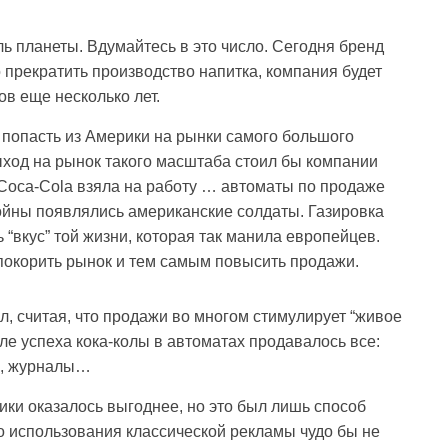
ь планеты. Вдумайтесь в это число. Сегодня бренд
о прекратить производство напитка, компания будет
в еще несколько лет.
 попасть из Америки на рынки самого большого
ыход на рынок такого масштаба стоил бы компании
Coca-Cola взяла на работу … автоматы по продаже
ойны появлялись американские солдаты. Газировка
“вкус” той жизни, которая так манила европейцев.
окорить рынок и тем самым повысить продажи.
л, считая, что продажи во многом стимулирует “живое
е успеха кока-колы в автоматах продавалось все:
чи, журналы…
ники оказалось выгоднее, но это был лишь способ
го использования классической рекламы чудо бы не