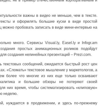
 видео, не в пример отечественным корпоративным и
актуальности важны в видео не меньше, чем в тексте.
тексты и оформлять большие куски в виде простой
 можно пробовать записать в виде мини-интервью на
ьно много. Сервисы Visual.ly, Easel.ly и Infogr.am
создания простых анимационных роликов подойдут
для создания нелинейных презентаций – Prezi.com.
ль текстовых сообщений, ожидается быстрый рост цен
сах. «Сломать» текстовое мышление у маркетологов, а
тем более что многие из них еще только осваивают
аналитика и большие обзоры не потеряют своей
 для них время, чтобы систематизировать «клиповую»
ю неделю.
гой, нуждается в продвижении, и здесь по-прежнему