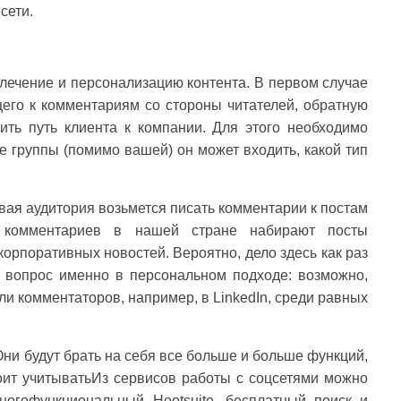
сети.
влечение и персонализацию контента. В первом случае
его к комментариям со стороны читателей, обратную
ить путь клиента к компании. Для этого необходимо
ие группы (помимо вашей) он может входить, какой тип
евая аудитория возьмется писать комментарии к постам
 комментариев в нашей стране набирают посты
корпоративных новостей. Вероятно, дело здесь как раз
о вопрос именно в персональном подходе: возможно,
ли комментаторов, например, в LinkedIn, среди равных
ни будут брать на себя все больше и больше функций,
оит учитыватьИз сервисов работы с соцсетями можно
многофункциональный Hootsuite, бесплатный поиск и