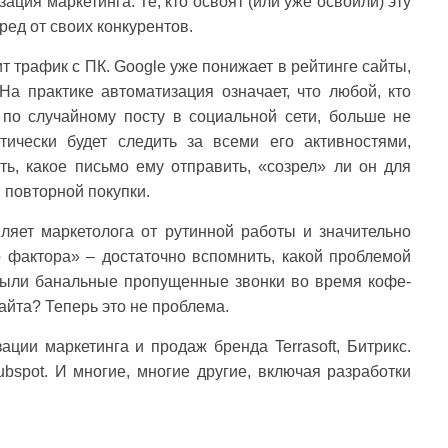
ция маркетинга. Те, кто освоят (или уже освоили) эту
еред от своих конкурентов.
т трафик с ПК. Google уже понижает в рейтинге сайты,
а практике автоматизация означает, что любой, кто
по случайному посту в социальной сети, больше не
ически будет следить за всеми его активностями,
ть, какое письмо ему отправить, «созрел» ли он для
 повторной покупки.
ляет маркетолога от рутинной работы и значительно
о фактора» – достаточно вспомнить, какой проблемой
 были банальные пропущенные звонки во время кофе-
айта? Теперь это не проблема.
ации маркетинга и продаж бренда Terrasoft, Битрикс.
ubspot. И многие, многие другие, включая разработки