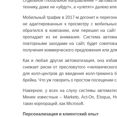
Отдельное глобальное направление – автоматиза
технику, даже не «уйдут», а «улетят» далеко вп
Мобильный трафик в 2017-м догонит и перегони
не адаптированные к просмотру с мобильныхН
обратился в компанию, или перешел на сайт 
пропадает из ее внимания. Система автомат
повторными заходами на сайт, будет советова
получения коммерческого предложения или для
Как и любая другая автоматизация, она избав
снижает риски от пресловутого «человеческог
для колл-центров до введения колл-трекинга
брейка. Что уж говорить о простом посещении с
Наверное, у всех на слуху системы автоматиз
Менее известные – Marketo, Act-On, Eloqua, H
таких корпораций, как Microsoft.
Персонализация и клиентский опыт