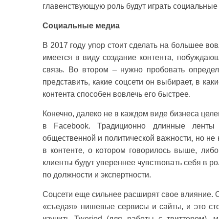
главенствующую роль будут играть социальные 
Социальные медиа
В 2017 году упор стоит сделать на большее во
имеется в виду создание контента, побуждающ
связь. Во втором – нужно пробовать определ
представить, какие соцсети он выбирает, в как
контента способен вовлечь его быстрее.
Конечно, далеко не в каждом виде бизнеса цел
в Facebook. Традиционно длинные ленты
общественной и политической важности, но не 
в контенте, о котором говорилось выше, либ
клиенты будут увереннее чувствовать себя в ро
по должности и экспертности.
Соцсети еще сильнее расширят свое влияние. О
«съедая» нишевые сервисы и сайты, и это ст
изучить Tweriod (для работы с твиттером), 