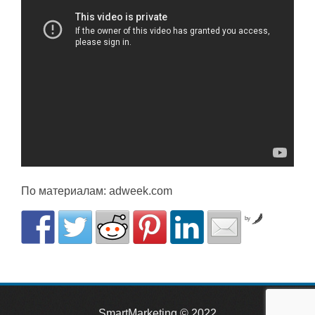
По материалам: adweek.com
by
SmartMarketing
© 2022