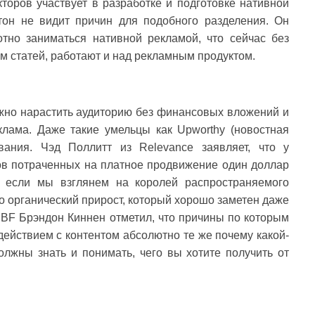
торов участвует в разработке и подготовке нативной
он не видит причин для подобного разделения. Он
отно заниматься нативной рекламой, что сейчас без
 статей, работают и над рекламным продуктом.
ожно нарастить аудиторию без финансовых вложений и
клама. Даже такие умельцы как Upworthy (новостная
ания. Чэд Поллитт из Relevance заявляет, что у
ов потраченных на платное продвижение один доллар
о если мы взглянем на королей распространяемого
ро органический прирост, который хорошо заметен даже
 BF Брэндон Киннен отметил, что причины по которым
действием с контентом абсолютно те же почему какой-
олжны знать и понимать, чего вы хотите получить от