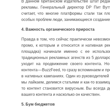
В данном британском издательстве штат редак
рекламы. Генеральный директор DP Пит Вутт
считает, что многие платформы стали так пл
особых проблем люди, занимающиеся созданием
4. Важность органического прироста
Правда в том, что сейчас практически невозм
промо, к которым и относится и нативная ре
площадка) начинали именно с ее использов
традиционных рекламных агенств из 5 доллар
уходит на продвижение своего контента. Н
контента — BuzzFeed, то сразу вспоминаем и п
в нативных кампаниях. Один из руководителей
мы лайкаем, делимся статьями и как-то взаимо
то контент становится вирусным. Вы всегда д
вашего контента и насколько он качествен.
5. Бум бюджетов