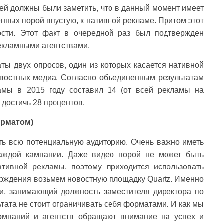
рией должны были заметить, что в данный момент имеет
нных порой впустую, к нативной рекламе. Притом этот
ости. Этот факт в очередной раз был подтвержден
екламными агентствами.
ьтаты двух опросов, один из которых касается нативной
овостных медиа. Согласно объединенным результатам
амы в 2015 году составил 14 (от всей рекламы на
 достичь 28 процентов.
орматом)
ть всю потенциальную аудиторию. Очень важно иметь
каждой кампании. Даже видео порой не может быть
ивной рекламы, поэтому приходится использовать
тверждения возьмем новостную площадку Quartz. Именно
ки, занимающий должность заместителя директора по
льтата не стоит ограничивать себя форматами. И как мы
омпаний и агентств обращают внимание на успех и