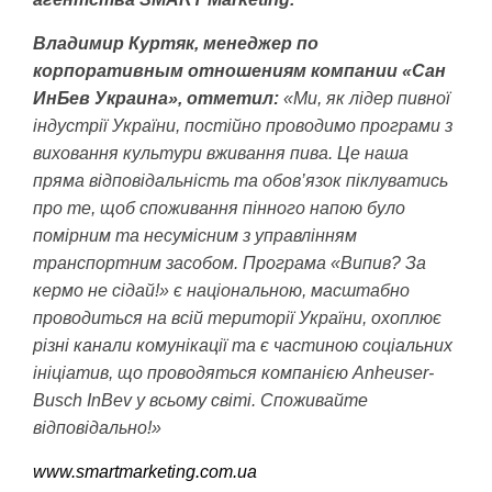
Владимир Куртяк, менеджер по
корпоративным отношениям компании «Сан
ИнБев Украина», отметил:
«Ми, як лідер пивної
індустрії України, постійно проводимо програми з
виховання культури вживання пива. Це наша
пряма відповідальність та обов’язок піклуватись
про те, щоб споживання пінного напою було
помірним та несумісним з управлінням
транспортним засобом. Програма «Випив? За
кермо не сідай!» є національною, масштабно
проводиться на всій території України, охоплює
різні канали комунікації та є частиною соціальних
ініціатив, що проводяться компанією Anheuser-
Busсh InBev у всьому світі. Споживайте
відповідально!»
www
.
smartmarketing
.
com
.
ua