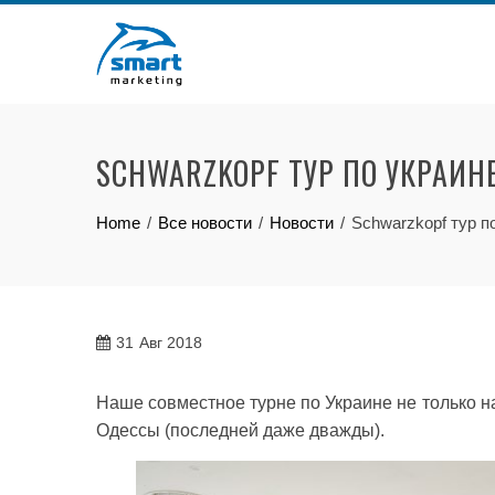
Skip
to
content
SCHWARZKOPF ТУР ПО УКРАИН
Home
Все новости
Новости
Schwarzkopf тур п
31
Авг 2018
Наше совместное турне по Украине не только н
Одессы (последней даже дважды).