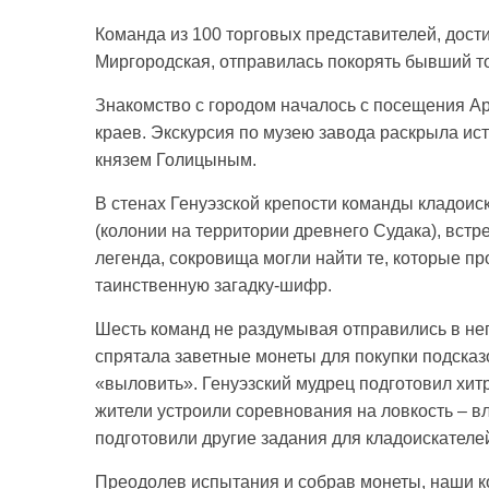
Команда из 100 торговых представителей, дости
Миргородская, отправилась покорять бывший т
Знакомство с городом началось с посещения Ар
краев. Экскурсия по музею завода раскрыла и
князем Голицыным.
В стенах Генуэзской крепости команды кладои
(колонии на территории древнего Судака), встр
легенда, сокровища могли найти те, которые пр
таинственную загадку-шифр.
Шесть команд не раздумывая отправились в не
спрятала заветные монеты для покупки подсказ
«выловить». Генуэзский мудрец подготовил хи
жители устроили соревнования на ловкость – в
подготовили другие задания для кладоискателе
Преодолев испытания и собрав монеты, наши к