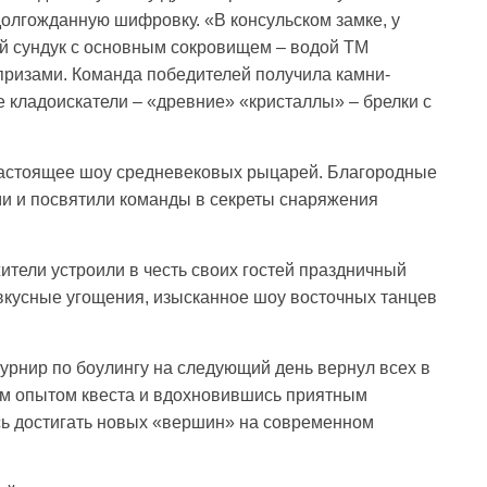
долгожданную шифровку. «В консульском замке, у
й сундук с основным сокровищем – водой ТМ
призами. Команда победителей получила камни-
е кладоискатели – «древние» «кристаллы» – брелки с
настоящее шоу средневековых рыцарей. Благородные
ми и посвятили команды в секреты снаряжения
тели устроили в честь своих гостей праздничный
вкусные угощения, изысканное шоу восточных танцев
урнир по боулингу на следующий день вернул всех в
ым опытом квеста и вдохновившись приятным
ь достигать новых «вершин» на современном