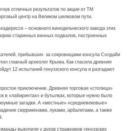
гнув отличных результатов по акции от ТМ
орговый центр на Великом шелковом пути.
хадерессе – основного винодельческого завода этих
сторию старинных винных подвалов, построенных
скателей, прибывших за сокровищами консула Солдайи
етил главный археолог Крыма. Как гласила древняя
ойдут 12 испытаний генуэзского консула и разгадают
простое приключение. Древняя торговая «столица»
ок в «лабиринтах» и бутылках, которые нужно было
троумные загадки. А «местные» «средневековые»
ладение сюррикенами, луками, арбалетами, а также
й.
оманды выкупили у духов стражников генуэзских