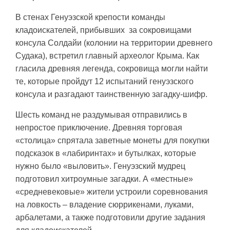
В стенах Генуэзской крепости команды
кладоискателей, прибывших за сокровищами
консула Солдайи (колонии на территории древнего
Судака), встретил главный археолог Крыма. Как
гласила древняя легенда, сокровища могли найти
те, которые пройдут 12 испытаний генуэзского
консула и разгадают таинственную загадку-шифр.
Шесть команд не раздумывая отправились в
непростое приключение. Древняя торговая
«столица» спрятала заветные монеты для покупки
подсказок в «лабиринтах» и бутылках, которые
нужно было «выловить». Генуэзский мудрец
подготовил хитроумные загадки. А «местные»
«средневековые» жители устроили соревнования
на ловкость – владение сюррикенами, луками,
арбалетами, а также подготовили другие задания