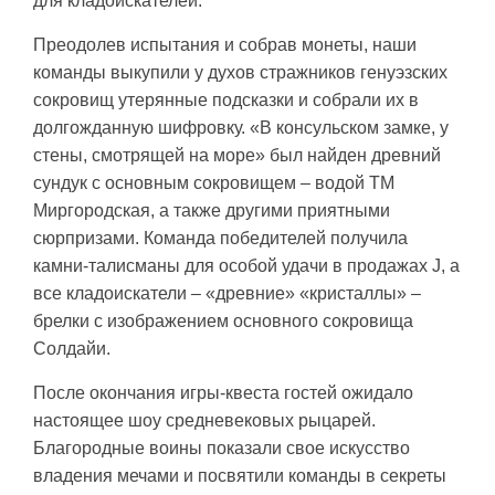
для кладоискателей.
Преодолев испытания и собрав монеты, наши
команды выкупили у духов стражников генуэзских
сокровищ утерянные подсказки и собрали их в
долгожданную шифровку. «В консульском замке, у
стены, смотрящей на море» был найден древний
сундук с основным сокровищем – водой ТМ
Миргородская, а также другими приятными
сюрпризами. Команда победителей получила
камни-талисманы для особой удачи в продажах J, а
все кладоискатели – «древние» «кристаллы» –
брелки с изображением основного сокровища
Солдайи.
После окончания игры-квеста гостей ожидало
настоящее шоу средневековых рыцарей.
Благородные воины показали свое искусство
владения мечами и посвятили команды в секреты