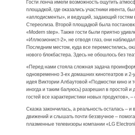
Гости лонча имели возможность ощутить атмос
площадкой, где оказались участники ивента, бы
«аплодисменты», и ведущий, задающий гостям 
Стереолиза. Второй площадкой была постановк
«Modern step». Также гости были приятно удив
«Иллюзионист-2», не отводя глаз, они наблюда
Последним местом, куда все переместились, о
нового блокбастера. Здесь не обошлось без теа
«Перед нами стояла сложная задача проинфор
одновременно 3-ех домашних кинотеатров и 2-у
идея Виктории Албаутовой «Подмостки кино и 
иногда и таким балуюсь) разрешил в простой и
гостей все характеристики новых продуктов», –
Сказка закончилась, а реальность осталась – и 
движений и слышать почти беззвучное – помог
плазменные телевизоры компании «LG Electroni