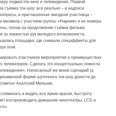
феру подмосток кино и телевидения. Первой
ла съёмка ток-шоу: все реально – и надписи
вопросы, и приглашенная звездная участница –
а мюзикла с участием группы «Нарния» и их номера
лены, попав на продолжение съёмок фильма
ли за ловкостью рук молодого иллюзиониста.
казалась площадка, где снимали спецэффекты для
тра огня.
мировать участников мероприятия о преимуществах
х телевизоров. Сделать это концептуально помогла
телевидения». Написанный же мною сценарий (а
 динамичной форме шуточного ток-шоу донести до
 отметил Анатолий Мельник.
вспоминать и видеть все яркие краски, быстроту
ают воспроизводить домашние кинотеатры, LCD и
cs».