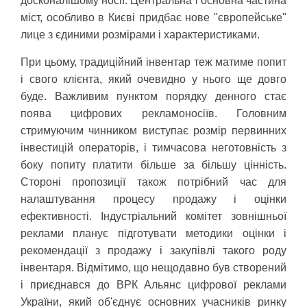
досконалішому носії. Центральна і основна частина
міст, особливо в Києві придбає нове "європейське"
лице з єдиними розмірами і характеристиками.
При цьому, традиційний інвентар теж матиме попит
і свого клієнта, який очевидно у нього ще довго
буде. Важливим пунктом порядку денного стає
поява цифрових рекламоносіїв. Головним
стримуючим чинником виступає розмір первинних
інвестицій операторів, і тимчасова неготовність з
боку попиту платити більше за більшу цінність.
Стороні пропозиції також потрібний час для
налаштування процесу продажу і оцінки
ефективності. Індустріальний комітет зовнішньої
реклами планує підготувати методики оцінки і
рекомендації з продажу і закупівлі такого роду
інвентаря. Відмітимо, що нещодавно був створений
і приєднався до ВРК Альянс цифрової реклами
України, який об'єднує основних учасників ринку