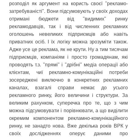
розподіл як аргумент на користь своєї "рекламо-
затребуваністі". Вони підсумовують у своїх доходах
отримані бюджети від "видимих" ринку
рекламодавців, так і від численних рекламних
оголошень невеликих підприємців або навіть
приватних осіб. І їх логіку можна зрозуміти також.
Адже усе це реклама, як не крути. Ну а тим тисячам
підприємців, компаніям і просто громадянам, які
проводять т.з. "прямі" і "дрібні" медіа операції або
клієнтам, чиї рекламно-комунікаційні потреби
зосереджені виключно в конкретних рекламних
каналах, взагалі справи немає до усього
рекламного ринку, його величини і структури. За
великим рахунком, суперечка про те, що з чим
можна підсумовувати і порівнювати, а що виділити
окремим компонентом рекламно-комунікаційного
ринку, не занадто нова. Вже декілька років ВРК у
своїх дослідженнях оперує даними про