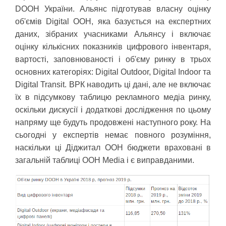
DOOH України. Альянс підготував власну оцінку
об'ємів Digital OOH, яка базується на експертних
даних, зібраних учасниками Альянсу і включає
оцінку кількісних показників цифрового інвентаря,
вартості, заповнюваності і об'єму ринку в трьох
основних категоріях: Digital Outdoor, Digital Indoor та
Digital Transit. ВРК наводить ці дані, але не включає
їх в підсумкову таблицю рекламного медіа ринку,
оскільки дискусії і додаткові дослідження по цьому
напряму ще будуть продовжені наступного року. На
сьогодні у експертів немає повного розуміння,
наскільки ці Діджитал OOH бюджети враховані в
загальній таблиці OOH Media і є виправданими.