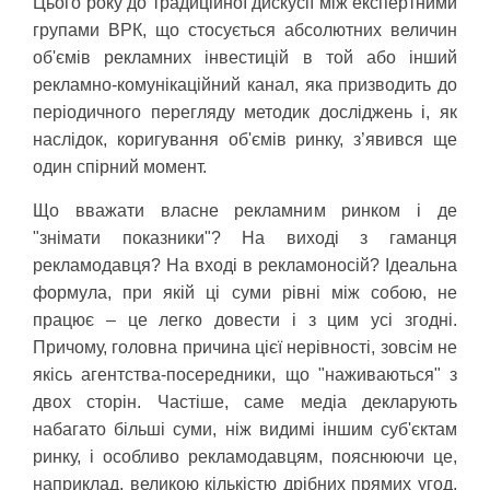
Цього року до традиційної дискусії між експертними
групами ВРК, що стосується абсолютних величин
об'ємів рекламних інвестицій в той або інший
рекламно-комунікаційний канал, яка призводить до
періодичного перегляду методик досліджень і, як
наслідок, коригування об'ємів ринку, з’явився ще
один спірний момент.
Що вважати власне рекламним ринком і де
"знімати показники"? На виході з гаманця
рекламодавця? На вході в рекламоносій? Ідеальна
формула, при якій ці суми рівні між собою, не
працює – це легко довести і з цим усі згодні.
Причому, головна причина цієї нерівності, зовсім не
якісь агентства-посередники, що "наживаються" з
двох сторін. Частіше, саме медіа декларують
набагато більші суми, ніж видимі іншим суб'єктам
ринку, і особливо рекламодавцям, пояснюючи це,
наприклад, великою кількістю дрібних прямих угод,