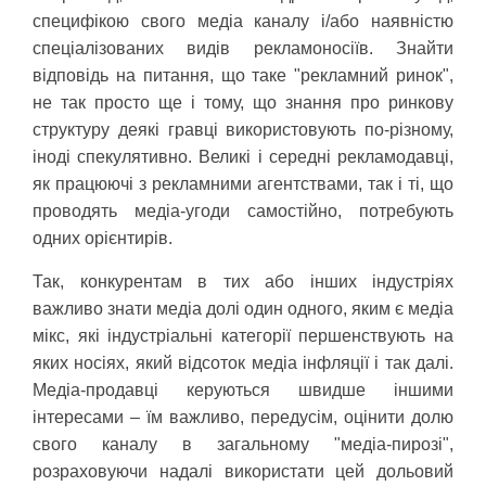
специфікою свого медіа каналу і/або наявністю
спеціалізованих видів рекламоносіїв. Знайти
відповідь на питання, що таке "рекламний ринок",
не так просто ще і тому, що знання про ринкову
структуру деякі гравці використовують по-різному,
іноді спекулятивно. Великі і середні рекламодавці,
як працюючі з рекламними агентствами, так і ті, що
проводять медіа-угоди самостійно, потребують
одних орієнтирів.
Так, конкурентам в тих або інших індустріях
важливо знати медіа долі один одного, яким є медіа
мікс, які індустріальні категорії першенствують на
яких носіях, який відсоток медіа інфляції і так далі.
Медіа-продавці керуються швидше іншими
інтересами – їм важливо, передусім, оцінити долю
свого каналу в загальному "медіа-пирозі",
розраховуючи надалі використати цей дольовий