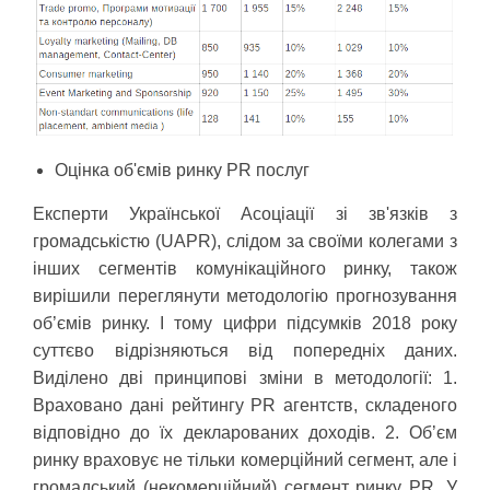
Оцінка об'ємів ринку PR послуг
Експерти Української Асоціації зі зв'язків з
громадськістю (UAPR), слідом за своїми колегами з
інших сегментів комунікаційного ринку, також
вирішили переглянути методологію прогнозування
об’ємів ринку. І тому цифри підсумків 2018 року
суттєво відрізняються від попередніх даних.
Виділено дві принципові зміни в методології: 1.
Враховано дані рейтингу PR агентств, складеного
відповідно до їх декларованих доходів. 2. Об’єм
ринку враховує не тільки комерційний сегмент, але і
громадський (некомерційний) сегмент ринку PR. У