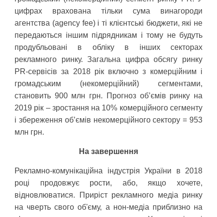
цифрах врахована тільки сума винагороди
агентства (agency fee) і ті клієнтські бюджети, які не
передаються іншим підрядникам і тому не будуть
продубльовані в обліку в інших секторах
рекламного ринку. Загальна цифра обсягу ринку
PR-сервісів за 2018 рік включно з комерційним і
громадським (некомерційний) сегментами,
становить 900 млн грн. Прогноз об’ємів ринку на
2019 рік – зростання на 10% комерційного сегменту
і збереження об’ємів некомерційного сектору = 953
млн грн.
На завершення
Рекламно-комунікаційна індустрія України в 2018
році продовжує рости, або, якщо хочете,
відновлюватися. Приріст рекламного медіа ринку
на чверть свого об'єму, а нон-медіа приблизно на