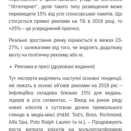
"тб+інтернет", доля такого типу розміщення може
перевищити 15% від усіх спонсорських пакетів. Що
стосується прямої реклами на ТБ в 2019 році, то
+25% – це усереднений прогноз.
Реальне зростання ринку оцінюється в межах 23-
27%, і залежатиме від того, чи виділять додаткову
квоту на політичну рекламу або ні.
Реклама в пресі (друковані видання)
Тут експерти виділяють наступні основні тенденції,
які лежать в основі об'ємів реклами на 2018 рік: –
Інфляційна складова близько 15% для видань-
лідерів в усіх сегментах, – Вихід на ринок ряду
нових клієнтів з суттєвою долею преміального
глянцю в медіа-міксі (H&M, Tod's, Boss, Richmond,
Alfa Spa, Polo Ralph Lauren та ін.), – Продовжують
рости витрати клієнтів на мультиплатформові