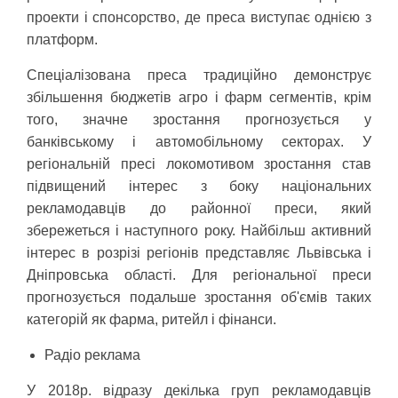
проекти і спонсорство, де преса виступає однією з
платформ.
Спеціалізована преса традиційно демонструє
збільшення бюджетів агро і фарм сегментів, крім
того, значне зростання прогнозується у
банківському і автомобільному секторах. У
регіональній пресі локомотивом зростання став
підвищений інтерес з боку національних
рекламодавців до районної преси, який
збережеться і наступного року. Найбільш активний
інтерес в розрізі регіонів представляє Львівська і
Дніпровська області. Для регіональної преси
прогнозується подальше зростання об'ємів таких
категорій як фарма, ритейл і фінанси.
Радіо реклама
У 2018р. відразу декілька груп рекламодавців