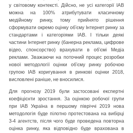
у світовому контексті. Дійсно, не усі категорії IAB
можна на 100% атрибутувати класичному
медійному ринку, тому прийнято рішення
сформувати окремо оцінку об'єму Інтернет ринку за
стандартами і категоріями IAB. І тільки деякі
частини Інтернет ринку (банерна реклама, цифрове
відео, спонсорство) врахувати в об'ємі Медіа
реклами. Зважаючи на поточний процес розробки
нової методології оцінки об'єму ринку робочою
групою IAB коригування в ринкові оцінки 2018,
висловлені раніше, не вносилися.
Для прогнозу 2019 були застосовані експертні
коефіцієнти зростання. За оцінкою робочої групи
при IAB Україна в першому півріччі 2019 нова
методологія буде пілотно протестована на вибірці
3-4 агентств, після чого буде проведена повторна
оцінка ринку, яка відповідно буде врахована в