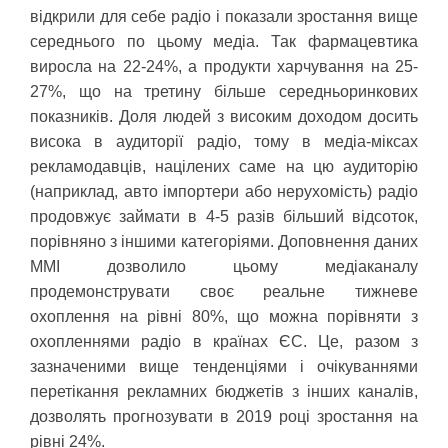
відкрили для себе радіо і показали зростання вище
середнього по цьому медіа. Так фармацевтика
виросла на 22-24%, а продукти харчування на 25-
27%, що на третину більше середньоринкових
показників. Доля людей з високим доходом досить
висока в аудиторії радіо, тому в медіа-міксах
рекламодавців, націлених саме на цю аудиторію
(наприклад, авто імпортери або нерухомість) радіо
продовжує займати в 4-5 разів більший відсоток,
порівняно з іншими категоріями. Доповнення даних
MMI дозволило цьому медіаканалу
продемонструвати своє реальне тижневе
охоплення на рівні 80%, що можна порівняти з
охопленнями радіо в країнах ЄС. Це, разом з
зазначеними вище тенденціями і очікуваннями
перетікання рекламних бюджетів з інших каналів,
дозволять прогнозувати в 2019 році зростання на
рівні 24%.