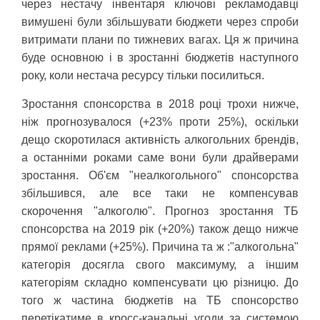
через нестачу інвентаря ключові рекламодавці
вимушені були збільшувати бюджети через спроби
витримати плани по тижневих вагах. Ця ж причина
буде основною і в зростанні бюджетів наступного
року, коли нестача ресурсу тільки посилиться.
Зростання спонсорства в 2018 році трохи нижче,
ніж прогнозувалося (+23% проти 25%), оскільки
дещо скоротилася активність алкогольних брендів,
а останніми роками саме вони були драйверами
зростання. Об'єм "неалкогольного" спонсорства
збільшився, але все таки не компенсував
скорочення "алкоголю". Прогноз зростання ТБ
спонсорства на 2019 рік (+20%) також дещо нижче
прямої реклами (+25%). Причина та ж :"алкогольна"
категорія досягла свого максимуму, а іншим
категоріям складно компенсувати цю різницю. До
того ж частина бюджетів на ТБ спонсорство
перетікатиме в кросс-канальні угоди за системою