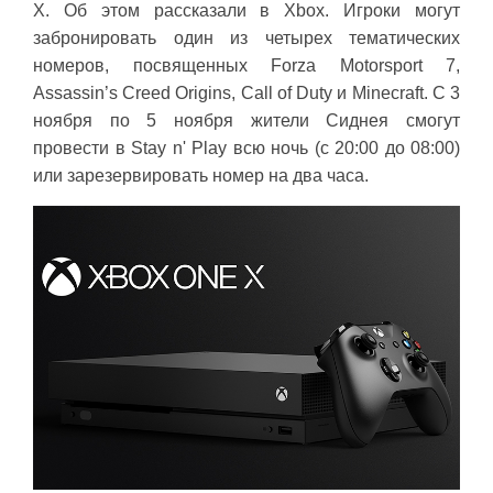
X. Об этом рассказали в Xbox. Игроки могут
забронировать один из четырех тематических
номеров, посвященных Forza Motorsport 7,
Assassin’s Creed Origins, Call of Duty и Minecraft. С 3
ноября по 5 ноября жители Сиднея смогут
провести в Stay n' Play всю ночь (с 20:00 до 08:00)
или зарезервировать номер на два часа.